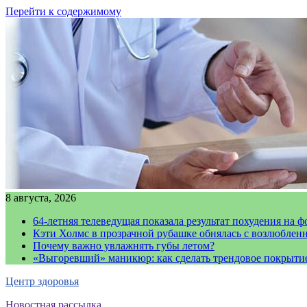
Перейти к содержимому
8 августа, 2026
64-летняя телеведущая показала результат похудения на ф
Кэти Холмс в прозрачной рубашке обнялась с возлюблен
Почему важно увлажнять губы летом?
«Выгоревший» маникюр: как сделать трендовое покрыти
Центр здоровья
Новостная рассылка