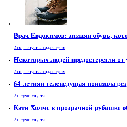
Врач Евдокимов: зимняя обувь, кото
2 года спустя
2 года спустя
Некоторых людей предостерегли от 
2 года спустя
2 года спустя
64-летняя телеведущая показала рез
2 недели спустя
Кэти Холмс в прозрачной рубашке 
2 недели спустя