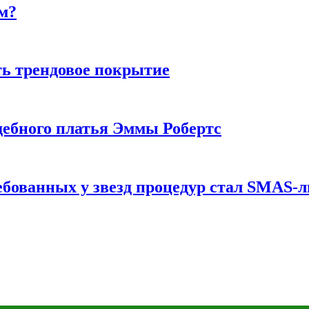
м?
ь трендовое покрытие
ебного платья Эммы Робертс
ебованных у звезд процедур стал SMAS-