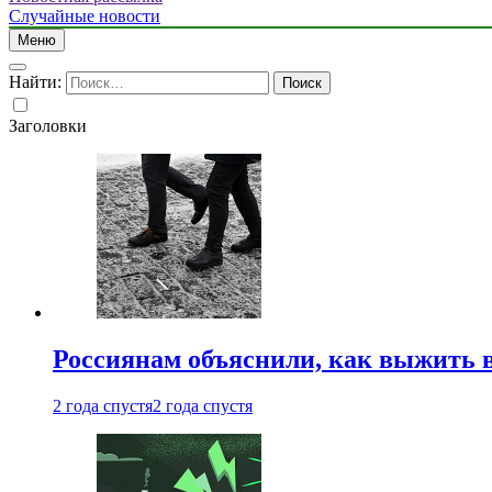
Случайные новости
Меню
Найти:
Заголовки
Россиянам объяснили, как выжить в
2 года спустя
2 года спустя