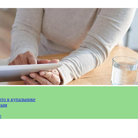
ото в купальнике
ным
е