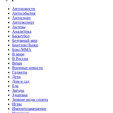
Автоновости
Автособытия
Автоспорт
Автоэксперт
Актеры
Аналитика
Баскетбол
Безумный мир
Биатлон/Лыжи
Бокс/MMA
В мире
В России
Вещи
Военные новости
Гаджеты
Дети
Дом и сад
Еда
Звёзды
Здоровье
Зимние виды спорта
Игры
Импортозамещение