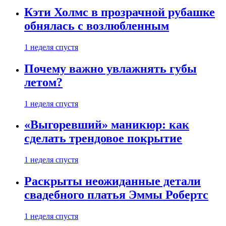
Кэти Холмс в прозрачной рубашке
обнялась с возлюбленным
1 неделя спустя
Почему важно увлажнять губы
летом?
1 неделя спустя
«Выгоревший» маникюр: как
сделать трендовое покрытие
1 неделя спустя
Раскрыты неожиданные детали
свадебного платья Эммы Робертс
1 неделя спустя