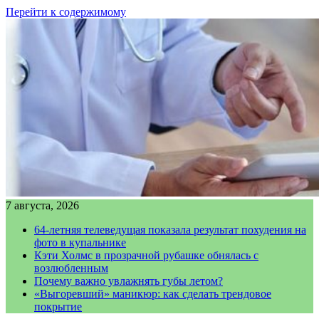
Перейти к содержимому
7 августа, 2026
64-летняя телеведущая показала результат похудения на
фото в купальнике
Кэти Холмс в прозрачной рубашке обнялась с
возлюбленным
Почему важно увлажнять губы летом?
«Выгоревший» маникюр: как сделать трендовое
покрытие