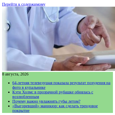
Перейти к содержимому
8 августа, 2026
64-летняя телеведущая показала результат похудения на
фото в купальнике
Кэти Холмс в прозрачной рубашке обнялась с
возлюбленным
Почему важно увлажнять губы летом?
«Выгоревший» маникюр: как сделать трендовое
покрытие