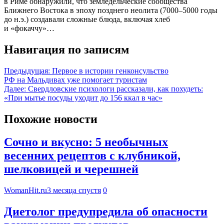
в Риме обнаружили, что земледельческие сообщества
Ближнего Востока в эпоху позднего неолита (7000–5000 годы
до н.э.) создавали сложные блюда, включая хлеб
и «фокаччу»…
Навигация по записям
Предыдущая:
Первое в истории генконсульство
РФ на Мальдивах уже помогает туристам
Далее:
Свердловские психологи рассказали, как похудеть:
«При мытье посуды уходит до 156 ккал в час»
Похожие новости
Сочно и вкусно: 5 необычных
весенних рецептов с клубникой,
шелковицей и черешней
WomanHit.ru
3 месяца спустя
0
Диетолог предупредила об опасности