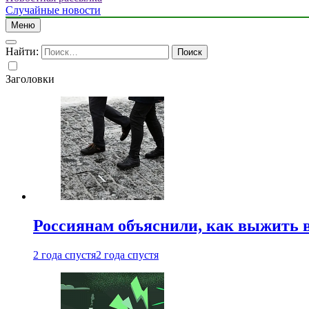
Случайные новости
Меню
Найти:
Заголовки
Россиянам объяснили, как выжить в
2 года спустя
2 года спустя