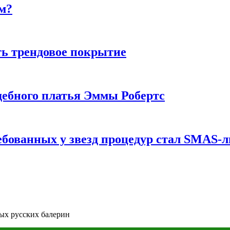
м?
ь трендовое покрытие
ебного платья Эммы Робертс
ебованных у звезд процедур стал SMAS-
ных русских балерин