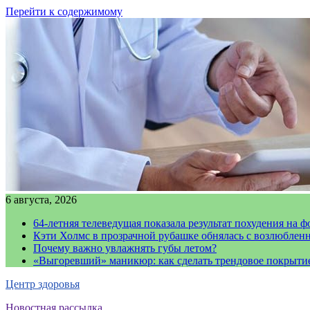
Перейти к содержимому
6 августа, 2026
64-летняя телеведущая показала результат похудения на ф
Кэти Холмс в прозрачной рубашке обнялась с возлюблен
Почему важно увлажнять губы летом?
«Выгоревший» маникюр: как сделать трендовое покрыти
Центр здоровья
Новостная рассылка