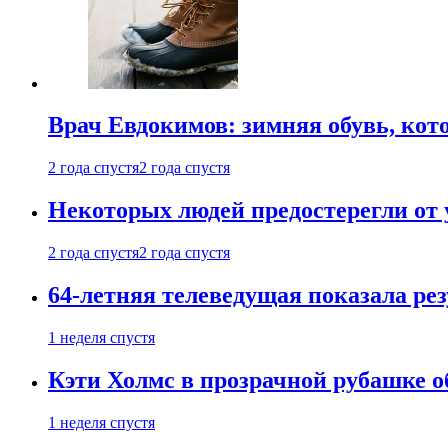
Врач Евдокимов: зимняя обувь, кото
2 года спустя
2 года спустя
Некоторых людей предостерегли от 
2 года спустя
2 года спустя
64-летняя телеведущая показала рез
1 неделя спустя
Кэти Холмс в прозрачной рубашке 
1 неделя спустя