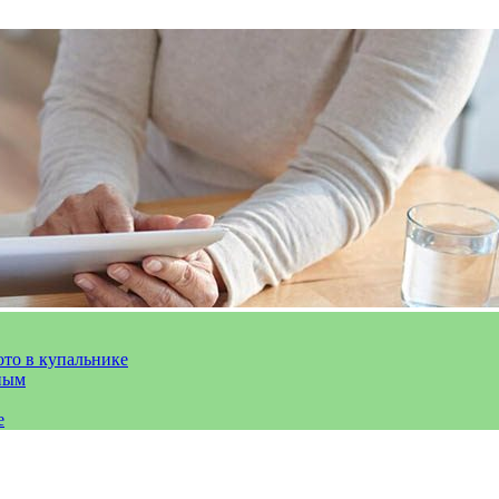
ото в купальнике
ным
е