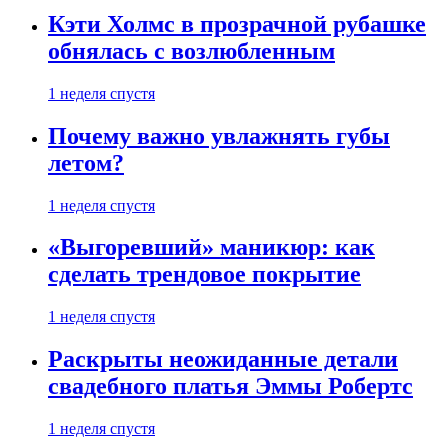
Кэти Холмс в прозрачной рубашке
обнялась с возлюбленным
1 неделя спустя
Почему важно увлажнять губы
летом?
1 неделя спустя
«Выгоревший» маникюр: как
сделать трендовое покрытие
1 неделя спустя
Раскрыты неожиданные детали
свадебного платья Эммы Робертс
1 неделя спустя