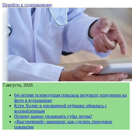
Перейти к содержимому
7 августа, 2026
64-летняя телеведущая показала результат похудения на
фото в купальнике
Кэти Холмс в прозрачной рубашке обнялась с
возлюбленным
Почему важно увлажнять губы летом?
«Выгоревший» маникюр: как сделать трендовое
покрытие