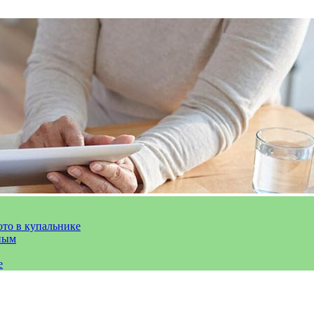
ото в купальнике
ным
е