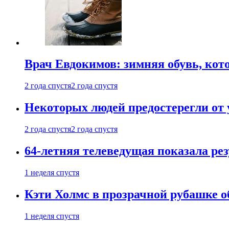
Врач Евдокимов: зимняя обувь, кото
2 года спустя
2 года спустя
Некоторых людей предостерегли от 
2 года спустя
2 года спустя
64-летняя телеведущая показала рез
1 неделя спустя
Кэти Холмс в прозрачной рубашке 
1 неделя спустя