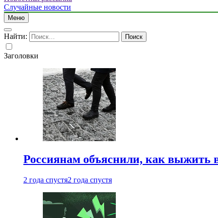
Случайные новости
Меню
Найти:
Заголовки
Россиянам объяснили, как выжить в
2 года спустя
2 года спустя