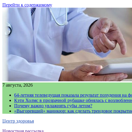
Перейти к содержимому
7 августа, 2026
64-летняя телеведущая показала результат похудения на ф
Кэти Холмс в прозрачной рубашке обнялась с возлюблен
Почему важно увлажнять губы летом?
«Выгоревший» маникюр: как сделать трендовое покрыти
Центр здоровья
Новостная рассылка