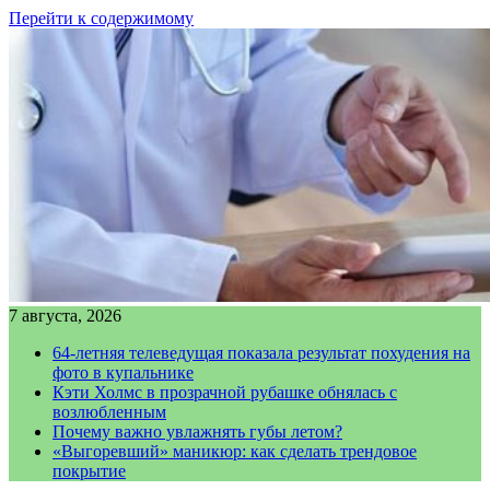
Перейти к содержимому
7 августа, 2026
64-летняя телеведущая показала результат похудения на
фото в купальнике
Кэти Холмс в прозрачной рубашке обнялась с
возлюбленным
Почему важно увлажнять губы летом?
«Выгоревший» маникюр: как сделать трендовое
покрытие