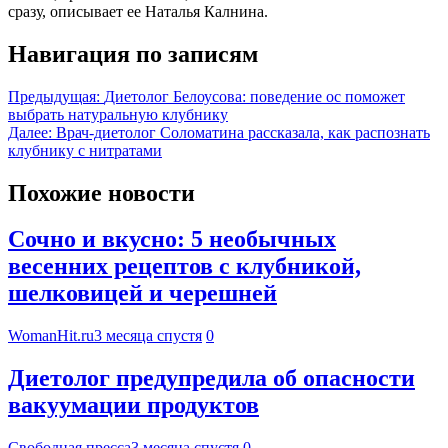
сразу, описывает ее Наталья Калнина.
Навигация по записям
Предыдущая:
Диетолог Белоусова: поведение ос поможет
выбрать натуральную клубнику
Далее:
Врач-диетолог Соломатина рассказала, как распознать
клубнику с нитратами
Похожие новости
Сочно и вкусно: 5 необычных
весенних рецептов с клубникой,
шелковицей и черешней
WomanHit.ru
3 месяца спустя
0
Диетолог предупредила об опасности
вакуумации продуктов
Свободная пресса
3 месяца спустя
0