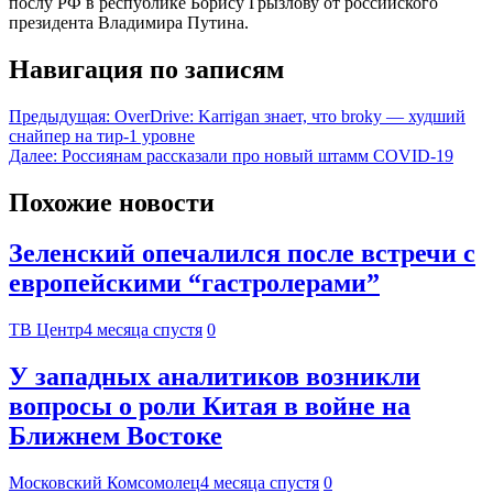
послу РФ в республике Борису Грызлову от российского
президента Владимира Путина.
Навигация по записям
Предыдущая:
OverDrive: Karrigan знает, что broky — худший
снайпер на тир-1 уровне
Далее:
Россиянам рассказали про новый штамм COVID-19
Похожие новости
Зеленский опечалился после встречи с
европейскими “гастролерами”
ТВ Центр
4 месяца спустя
0
У западных аналитиков возникли
вопросы о роли Китая в войне на
Ближнем Востоке
Московский Комсомолец
4 месяца спустя
0