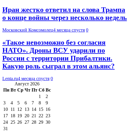
Иран жестко ответил на слова Трампа
о конце войны через несколько недель
Московский Комсомолец
4 месяца спустя
0
«Такое невозможно без согласия
НАТО». Дроны ВСУ ударили по
России с территории Прибалтики.
Какую роль сыграл в этом альянс?
Lenta.ru
4 месяца спустя
0
Август 2026
Пн
Вт
Ср
Чт
Пт
Сб
Вс
1
2
3
4
5
6
7
8
9
10
11
12
13
14
15
16
17
18
19
20
21
22
23
24
25
26
27
28
29
30
31