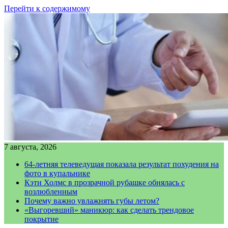
Перейти к содержимому
7 августа, 2026
64-летняя телеведущая показала результат похудения на
фото в купальнике
Кэти Холмс в прозрачной рубашке обнялась с
возлюбленным
Почему важно увлажнять губы летом?
«Выгоревший» маникюр: как сделать трендовое
покрытие