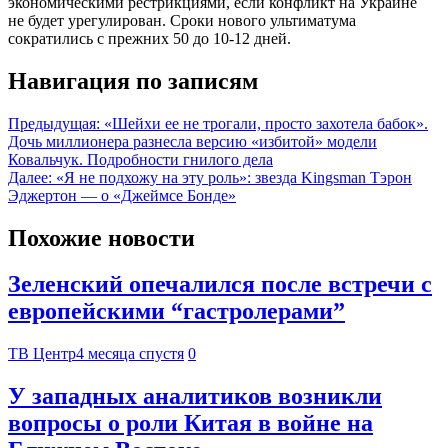
экономическими рестрикциями, если конфликт на Украине
не будет урегулирован. Сроки нового ультиматума
сократились с прежних 50 до 10-12 дней.
Навигация по записям
Предыдущая:
«Шейхи ее не трогали, просто захотела бабок».
Дочь миллионера разнесла версию «избитой» модели
Ковальчук. Подробности гнилого дела
Далее:
«Я не подхожу на эту роль»: звезда Kingsman Тэрон
Эджертон — о «Джеймсе Бонде»
Похожие новости
Зеленский опечалился после встречи с
европейскими “гастролерами”
ТВ Центр
4 месяца спустя
0
У западных аналитиков возникли
вопросы о роли Китая в войне на