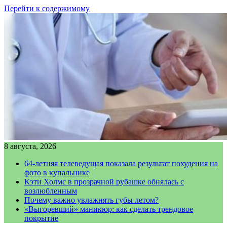
Перейти к содержимому
8 августа, 2026
64-летняя телеведущая показала результат похудения на
фото в купальнике
Кэти Холмс в прозрачной рубашке обнялась с
возлюбленным
Почему важно увлажнять губы летом?
«Выгоревший» маникюр: как сделать трендовое
покрытие