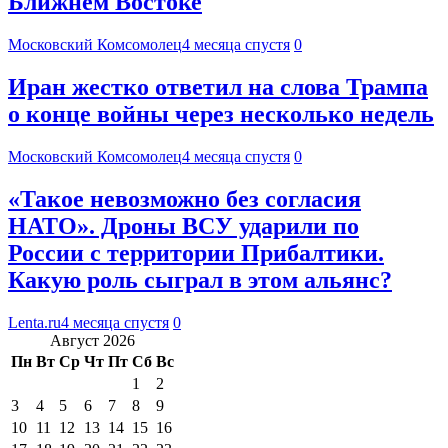
Ближнем Востоке
Московский Комсомолец
4 месяца спустя
0
Иран жестко ответил на слова Трампа
о конце войны через несколько недель
Московский Комсомолец
4 месяца спустя
0
«Такое невозможно без согласия
НАТО». Дроны ВСУ ударили по
России с территории Прибалтики.
Какую роль сыграл в этом альянс?
Lenta.ru
4 месяца спустя
0
Август 2026
Пн
Вт
Ср
Чт
Пт
Сб
Вс
1
2
3
4
5
6
7
8
9
10
11
12
13
14
15
16