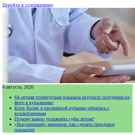
Перейти к содержимому
6 августа, 2026
64-летняя телеведущая показала результат похудения на
фото в купальнике
Кэти Холмс в прозрачной рубашке обнялась с
возлюбленным
Почему важно увлажнять губы летом?
«Выгоревший» маникюр: как сделать трендовое
покрытие