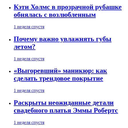
Кэти Холмс в прозрачной рубашке
обнялась с возлюбленным
1 неделя спустя
Почему важно увлажнять губы
летом?
1 неделя спустя
«Выгоревший» маникюр: как
сделать трендовое покрытие
1 неделя спустя
Раскрыты неожиданные детали
свадебного платья Эммы Робертс
1 неделя спустя