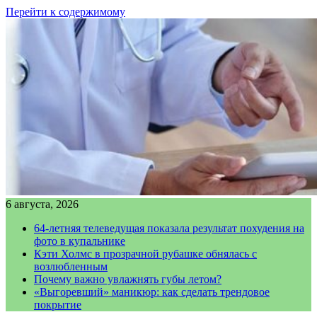
Перейти к содержимому
6 августа, 2026
64-летняя телеведущая показала результат похудения на
фото в купальнике
Кэти Холмс в прозрачной рубашке обнялась с
возлюбленным
Почему важно увлажнять губы летом?
«Выгоревший» маникюр: как сделать трендовое
покрытие