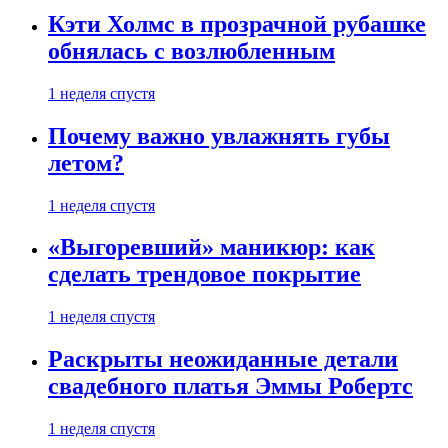
Кэти Холмс в прозрачной рубашке
обнялась с возлюбленным
1 неделя спустя
Почему важно увлажнять губы
летом?
1 неделя спустя
«Выгоревший» маникюр: как
сделать трендовое покрытие
1 неделя спустя
Раскрыты неожиданные детали
свадебного платья Эммы Робертс
1 неделя спустя