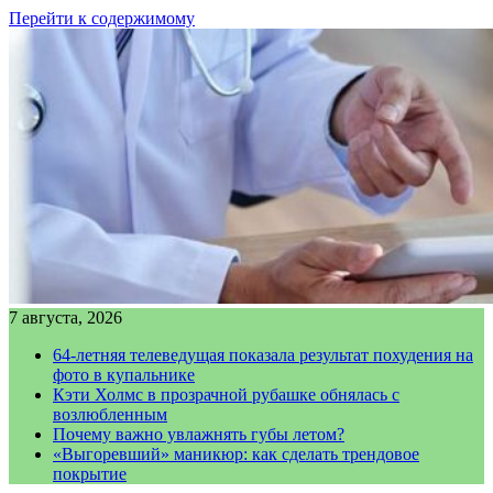
Перейти к содержимому
7 августа, 2026
64-летняя телеведущая показала результат похудения на
фото в купальнике
Кэти Холмс в прозрачной рубашке обнялась с
возлюбленным
Почему важно увлажнять губы летом?
«Выгоревший» маникюр: как сделать трендовое
покрытие