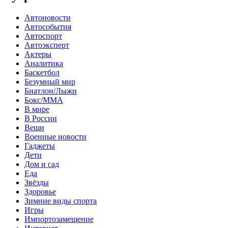
Автоновости
Автособытия
Автоспорт
Автоэксперт
Актеры
Аналитика
Баскетбол
Безумный мир
Биатлон/Лыжи
Бокс/MMA
В мире
В России
Вещи
Военные новости
Гаджеты
Дети
Дом и сад
Еда
Звёзды
Здоровье
Зимние виды спорта
Игры
Импортозамещение