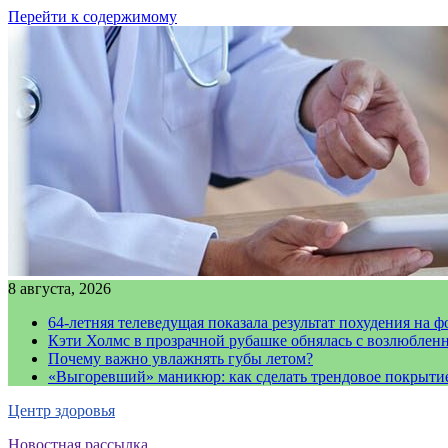
Перейти к содержимому
8 августа, 2026
64-летняя телеведущая показала результат похудения на ф
Кэти Холмс в прозрачной рубашке обнялась с возлюблен
Почему важно увлажнять губы летом?
«Выгоревший» маникюр: как сделать трендовое покрыти
Центр здоровья
Новостная рассылка