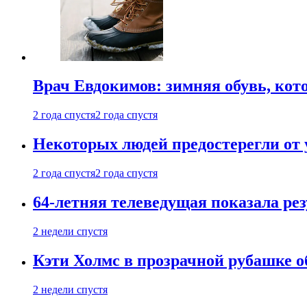
Врач Евдокимов: зимняя обувь, кото
2 года спустя
2 года спустя
Некоторых людей предостерегли от 
2 года спустя
2 года спустя
64-летняя телеведущая показала рез
2 недели спустя
Кэти Холмс в прозрачной рубашке 
2 недели спустя