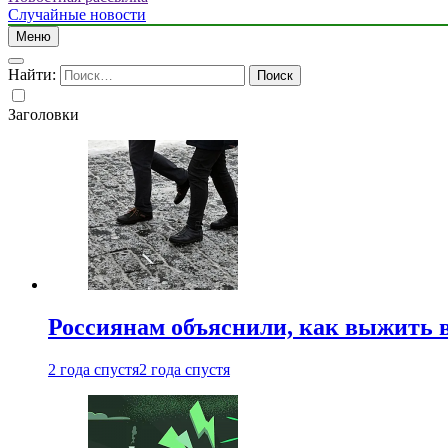
Случайные новости
Меню
Найти:
Заголовки
Россиянам объяснили, как выжить в
2 года спустя
2 года спустя