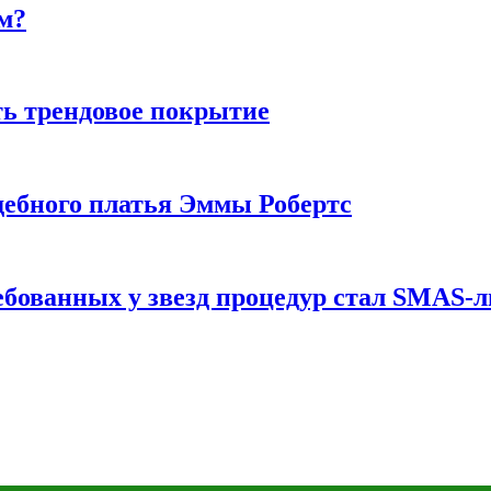
м?
ь трендовое покрытие
ебного платья Эммы Робертс
ебованных у звезд процедур стал SMAS-