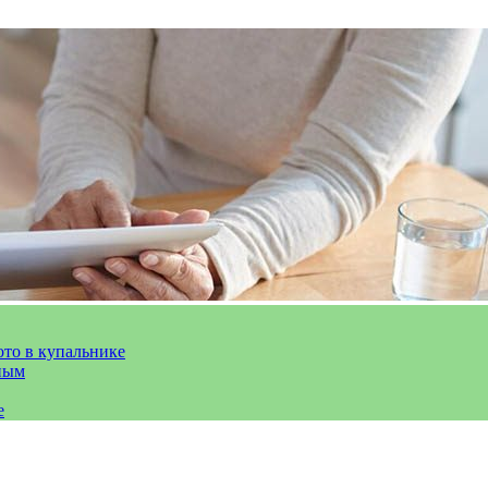
ото в купальнике
ным
е