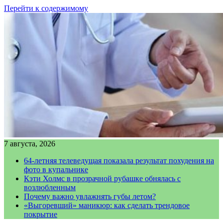
Перейти к содержимому
7 августа, 2026
64-летняя телеведущая показала результат похудения на
фото в купальнике
Кэти Холмс в прозрачной рубашке обнялась с
возлюбленным
Почему важно увлажнять губы летом?
«Выгоревший» маникюр: как сделать трендовое
покрытие