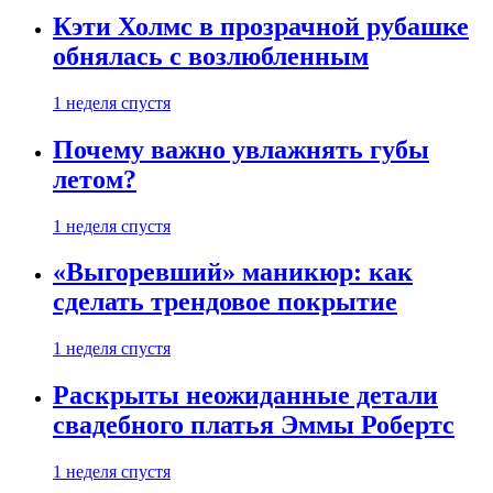
Кэти Холмс в прозрачной рубашке
обнялась с возлюбленным
1 неделя спустя
Почему важно увлажнять губы
летом?
1 неделя спустя
«Выгоревший» маникюр: как
сделать трендовое покрытие
1 неделя спустя
Раскрыты неожиданные детали
свадебного платья Эммы Робертс
1 неделя спустя