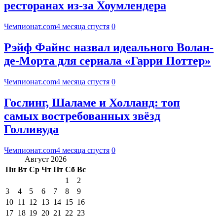
ресторанах из-за Хоумлендера
Чемпионат.com
4 месяца спустя
0
Рэйф Файнс назвал идеального Волан-
де-Морта для сериала «Гарри Поттер»
Чемпионат.com
4 месяца спустя
0
Гослинг, Шаламе и Холланд: топ
самых востребованных звёзд
Голливуда
Чемпионат.com
4 месяца спустя
0
Август 2026
Пн
Вт
Ср
Чт
Пт
Сб
Вс
1
2
3
4
5
6
7
8
9
10
11
12
13
14
15
16
17
18
19
20
21
22
23