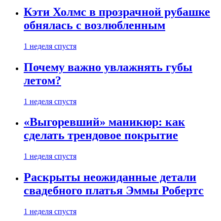
Кэти Холмс в прозрачной рубашке
обнялась с возлюбленным
1 неделя спустя
Почему важно увлажнять губы
летом?
1 неделя спустя
«Выгоревший» маникюр: как
сделать трендовое покрытие
1 неделя спустя
Раскрыты неожиданные детали
свадебного платья Эммы Робертс
1 неделя спустя