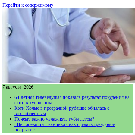
Перейти к содержимому
7 августа, 2026
64-летняя телеведущая показала результат похудения на
фото в купальнике
Кэти Холмс в прозрачной рубашке обнялась с
возлюбленным
Почему важно увлажнять губы летом?
«Выгоревший» маникюр: как сделать трендовое
покрытие