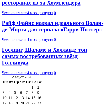
ресторанах из-за Хоумлендера
Чемпионат.com
4 месяца спустя
0
Рэйф Файнс назвал идеального Волан-
де-Морта для сериала «Гарри Поттер»
Чемпионат.com
4 месяца спустя
0
Гослинг, Шаламе и Холланд: топ
самых востребованных звёзд
Голливуда
Чемпионат.com
4 месяца спустя
0
Август 2026
Пн
Вт
Ср
Чт
Пт
Сб
Вс
1
2
3
4
5
6
7
8
9
10
11
12
13
14
15
16
17
18
19
20
21
22
23