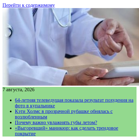
Перейти к содержимому
7 августа, 2026
64-летняя телеведущая показала результат похудения на
фото в купальнике
Кэти Холмс в прозрачной рубашке обнялась с
возлюбленным
Почему важно увлажнять губы летом?
«Выгоревший» маникюр: как сделать трендовое
покрытие