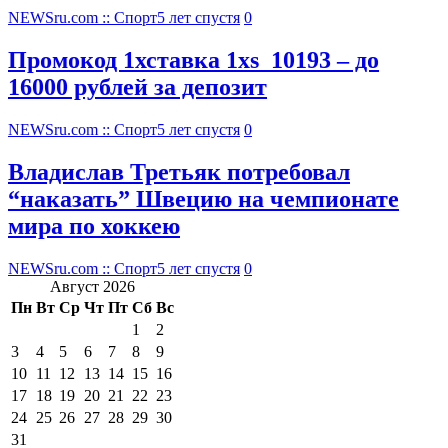
NEWSru.com :: Спорт
5 лет спустя
0
Промокод 1хставка 1xs_10193 – до
16000 рублей за депозит
NEWSru.com :: Спорт
5 лет спустя
0
Владислав Третьяк потребовал
“наказать” Швецию на чемпионате
мира по хоккею
NEWSru.com :: Спорт
5 лет спустя
0
Август 2026
Пн
Вт
Ср
Чт
Пт
Сб
Вс
1
2
3
4
5
6
7
8
9
10
11
12
13
14
15
16
17
18
19
20
21
22
23
24
25
26
27
28
29
30
31