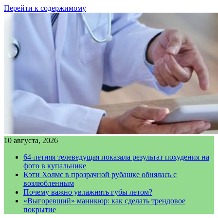
Перейти к содержимому
10 августа, 2026
64-летняя телеведущая показала результат похудения на
фото в купальнике
Кэти Холмс в прозрачной рубашке обнялась с
возлюбленным
Почему важно увлажнять губы летом?
«Выгоревший» маникюр: как сделать трендовое
покрытие