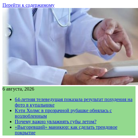
Перейти к содержимому
6 августа, 2026
64-летняя телеведущая показала результат похудения на
фото в купальнике
Кэти Холмс в прозрачной рубашке обнялась с
возлюбленным
Почему важно увлажнять губы летом?
«Выгоревший» маникюр: как сделать трендовое
покрытие