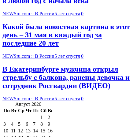
в любой год с начала века
NEWSru.com :: В России
5 лет спустя
0
Какой была новостная картина в этот
день – 31 мая в каждый год за
последние 20 лет
NEWSru.com :: В России
5 лет спустя
0
В Екатеринбурге мужчина открыл
стрельбу с балкона, ранены девочка и
сотрудник Росгвардии (ВИДЕО)
NEWSru.com :: В России
5 лет спустя
0
Август 2026
Пн
Вт
Ср
Чт
Пт
Сб
Вс
1
2
3
4
5
6
7
8
9
10
11
12
13
14
15
16