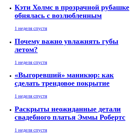
Кэти Холмс в прозрачной рубашке
обнялась с возлюбленным
1 неделя спустя
Почему важно увлажнять губы
летом?
1 неделя спустя
«Выгоревший» маникюр: как
сделать трендовое покрытие
1 неделя спустя
Раскрыты неожиданные детали
свадебного платья Эммы Робертс
1 неделя спустя