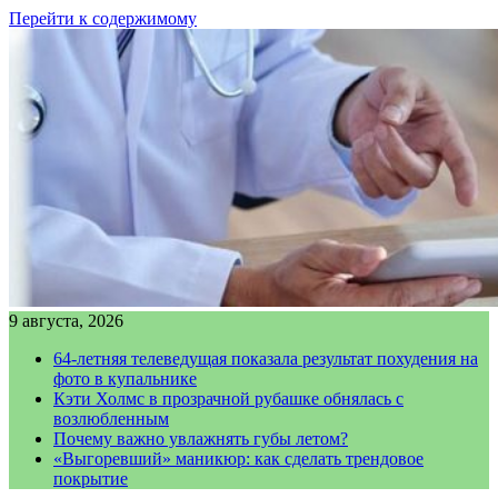
Перейти к содержимому
9 августа, 2026
64-летняя телеведущая показала результат похудения на
фото в купальнике
Кэти Холмс в прозрачной рубашке обнялась с
возлюбленным
Почему важно увлажнять губы летом?
«Выгоревший» маникюр: как сделать трендовое
покрытие