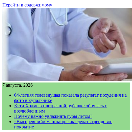
Перейти к содержимому
7 августа, 2026
64-летняя телеведущая показала результат похудения на
фото в купальнике
Кэти Холмс в прозрачной рубашке обнялась с
возлюбленным
Почему важно увлажнять губы летом?
«Выгоревший» маникюр: как сделать трендовое
покрытие