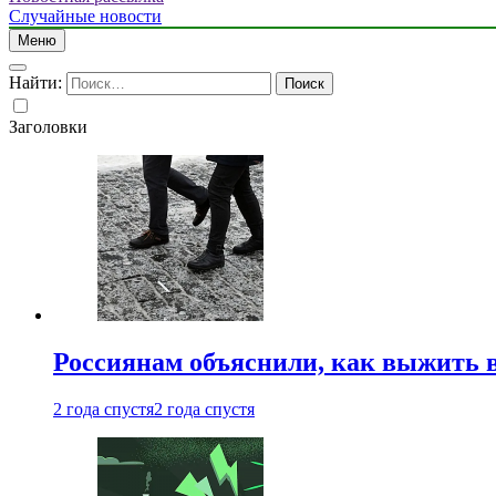
Случайные новости
Меню
Найти:
Заголовки
Россиянам объяснили, как выжить в
2 года спустя
2 года спустя