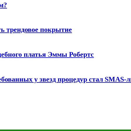
м?
ь трендовое покрытие
ебного платья Эммы Робертс
ебованных у звезд процедур стал SMAS-