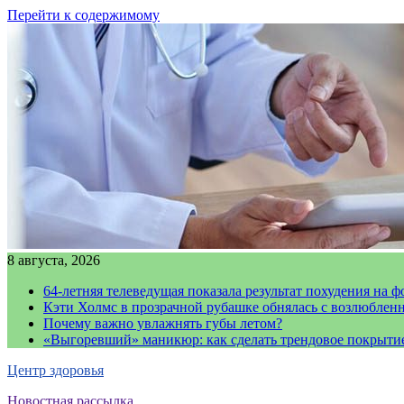
Перейти к содержимому
8 августа, 2026
64-летняя телеведущая показала результат похудения на ф
Кэти Холмс в прозрачной рубашке обнялась с возлюблен
Почему важно увлажнять губы летом?
«Выгоревший» маникюр: как сделать трендовое покрыти
Центр здоровья
Новостная рассылка