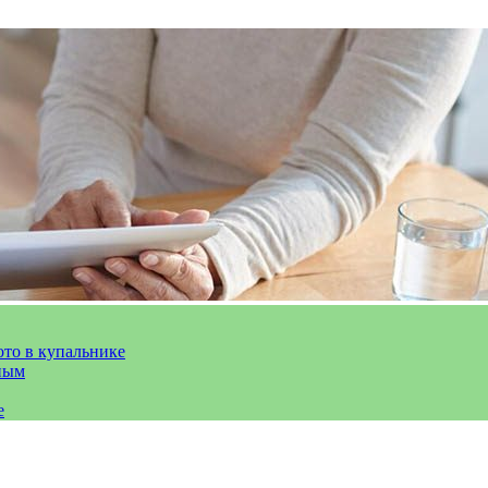
ото в купальнике
ным
е