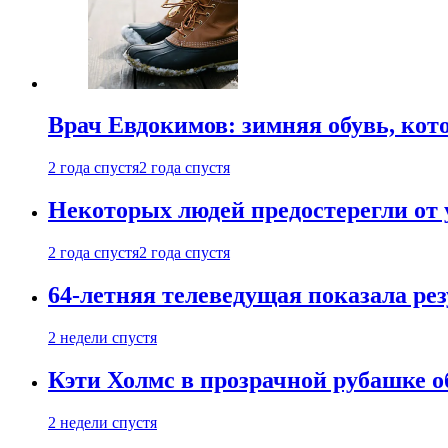
Врач Евдокимов: зимняя обувь, кото
2 года спустя
2 года спустя
Некоторых людей предостерегли от 
2 года спустя
2 года спустя
64-летняя телеведущая показала рез
2 недели спустя
Кэти Холмс в прозрачной рубашке 
2 недели спустя