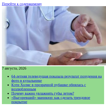
Перейти к содержимому
7 августа, 2026
64-летняя телеведущая показала результат похудения на
фото в купальнике
Кэти Холмс в прозрачной рубашке обнялась с
возлюбленным
Почему важно увлажнять губы летом?
«Выгоревший» маникюр: как сделать трендовое
покрытие