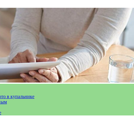
ото в купальнике
ным
е