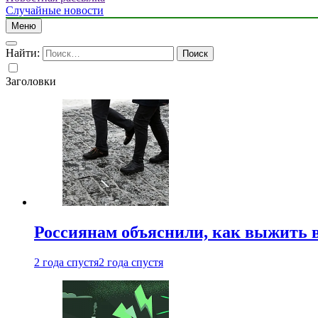
Случайные новости
Меню
Найти:
Заголовки
Россиянам объяснили, как выжить в
2 года спустя
2 года спустя