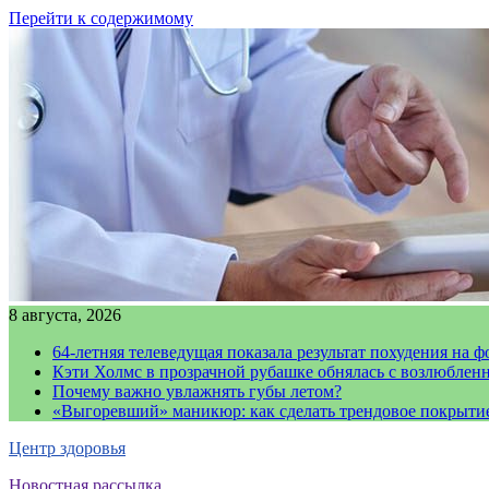
Перейти к содержимому
8 августа, 2026
64-летняя телеведущая показала результат похудения на ф
Кэти Холмс в прозрачной рубашке обнялась с возлюблен
Почему важно увлажнять губы летом?
«Выгоревший» маникюр: как сделать трендовое покрыти
Центр здоровья
Новостная рассылка