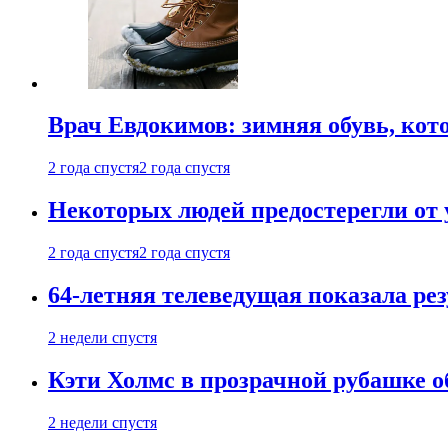
Врач Евдокимов: зимняя обувь, кото
2 года спустя
2 года спустя
Некоторых людей предостерегли от 
2 года спустя
2 года спустя
64-летняя телеведущая показала рез
2 недели спустя
Кэти Холмс в прозрачной рубашке 
2 недели спустя