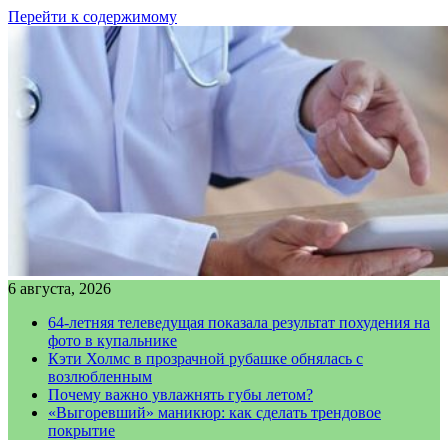
Перейти к содержимому
6 августа, 2026
64-летняя телеведущая показала результат похудения на
фото в купальнике
Кэти Холмс в прозрачной рубашке обнялась с
возлюбленным
Почему важно увлажнять губы летом?
«Выгоревший» маникюр: как сделать трендовое
покрытие