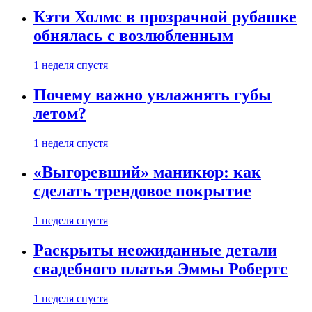
Кэти Холмс в прозрачной рубашке
обнялась с возлюбленным
1 неделя спустя
Почему важно увлажнять губы
летом?
1 неделя спустя
«Выгоревший» маникюр: как
сделать трендовое покрытие
1 неделя спустя
Раскрыты неожиданные детали
свадебного платья Эммы Робертс
1 неделя спустя