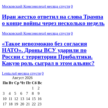
Московский Комсомолец
4 месяца спустя
0
Иран жестко ответил на слова Трампа
о конце войны через несколько недель
Московский Комсомолец
4 месяца спустя
0
«Такое невозможно без согласия
НАТО». Дроны ВСУ ударили по
России с территории Прибалтики.
Какую роль сыграл в этом альянс?
Lenta.ru
4 месяца спустя
0
Август 2026
Пн
Вт
Ср
Чт
Пт
Сб
Вс
1
2
3
4
5
6
7
8
9
10
11
12
13
14
15
16
17
18
19
20
21
22
23