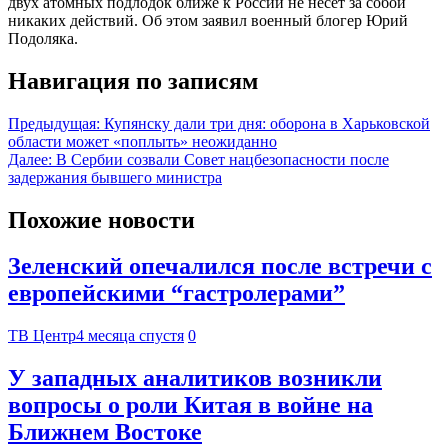
двух атомных подлодок ближе к России не несет за собой
никаких действий. Об этом заявил военный блогер Юрий
Подоляка.
Навигация по записям
Предыдущая:
Купянску дали три дня: оборона в Харьковской
области может «поплыть» неожиданно
Далее:
В Сербии созвали Совет нацбезопасности после
задержания бывшего министра
Похожие новости
Зеленский опечалился после встречи с
европейскими “гастролерами”
ТВ Центр
4 месяца спустя
0
У западных аналитиков возникли
вопросы о роли Китая в войне на
Ближнем Востоке