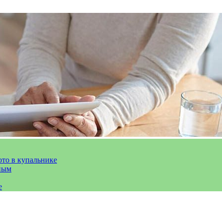
ото в купальнике
ным
е