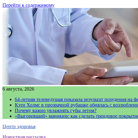
Перейти к содержимому
6 августа, 2026
64-летняя телеведущая показала результат похудения на ф
Кэти Холмс в прозрачной рубашке обнялась с возлюблен
Почему важно увлажнять губы летом?
«Выгоревший» маникюр: как сделать трендовое покрыти
Центр здоровья
Новостная рассылка