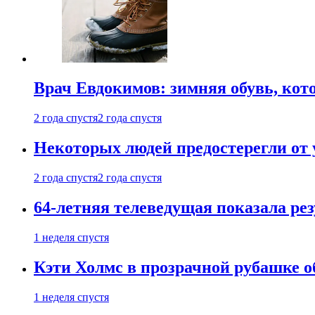
Врач Евдокимов: зимняя обувь, кото
2 года спустя
2 года спустя
Некоторых людей предостерегли от 
2 года спустя
2 года спустя
64-летняя телеведущая показала рез
1 неделя спустя
Кэти Холмс в прозрачной рубашке 
1 неделя спустя