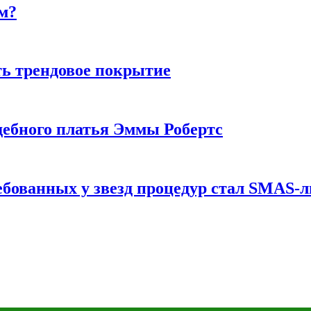
м?
ь трендовое покрытие
ебного платья Эммы Робертс
ебованных у звезд процедур стал SMAS-