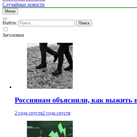
Случайные новости
Меню
Найти:
Заголовки
Россиянам объяснили, как выжить в
2 года спустя
2 года спустя