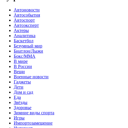
Автоновости
Автособытия
Автоспорт
Автоэксперт
Актеры
Аналитика
Баскетбол
Безумный мир
Биатлон/Лыжи
Бокс/MMA
В мире
В России
Вещи
Военные новости
Гаджеты
Дети
Дом и сад
Еда
Звёзды
Здоровье
Зимние виды спорта
Игры
Импортозамещение