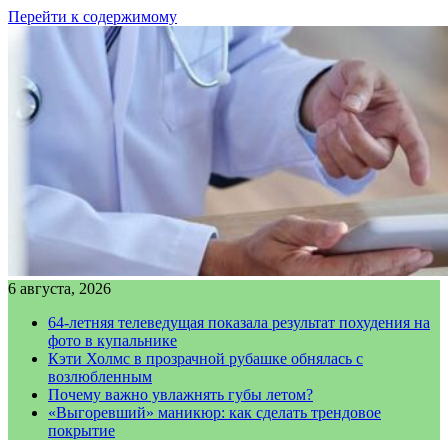
Перейти к содержимому
6 августа, 2026
64-летняя телеведущая показала результат похудения на
фото в купальнике
Кэти Холмс в прозрачной рубашке обнялась с
возлюбленным
Почему важно увлажнять губы летом?
«Выгоревший» маникюр: как сделать трендовое
покрытие