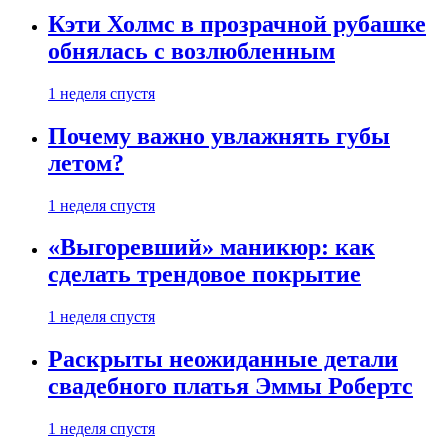
Кэти Холмс в прозрачной рубашке
обнялась с возлюбленным
1 неделя спустя
Почему важно увлажнять губы
летом?
1 неделя спустя
«Выгоревший» маникюр: как
сделать трендовое покрытие
1 неделя спустя
Раскрыты неожиданные детали
свадебного платья Эммы Робертс
1 неделя спустя