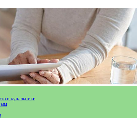
ото в купальнике
ным
е