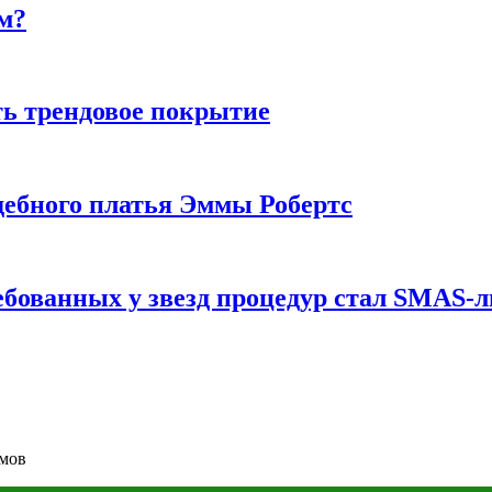
м?
ь трендовое покрытие
ебного платья Эммы Робертс
ебованных у звезд процедур стал SMAS-
омов