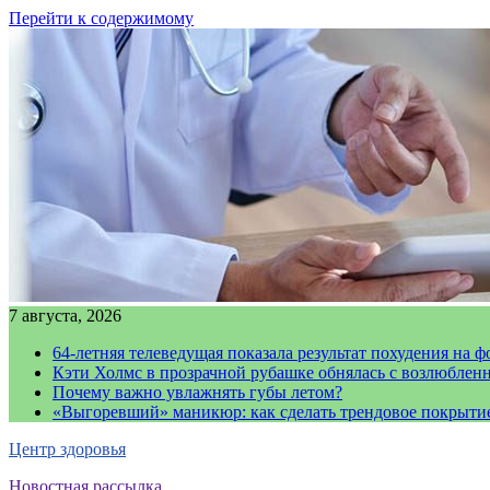
Перейти к содержимому
7 августа, 2026
64-летняя телеведущая показала результат похудения на ф
Кэти Холмс в прозрачной рубашке обнялась с возлюблен
Почему важно увлажнять губы летом?
«Выгоревший» маникюр: как сделать трендовое покрыти
Центр здоровья
Новостная рассылка