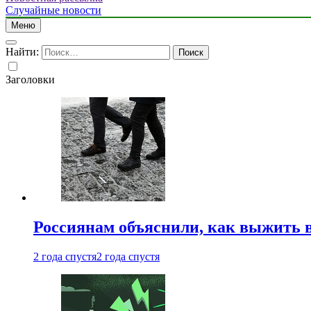
Случайные новости
Меню
Найти:
Заголовки
Россиянам объяснили, как выжить в
2 года спустя
2 года спустя