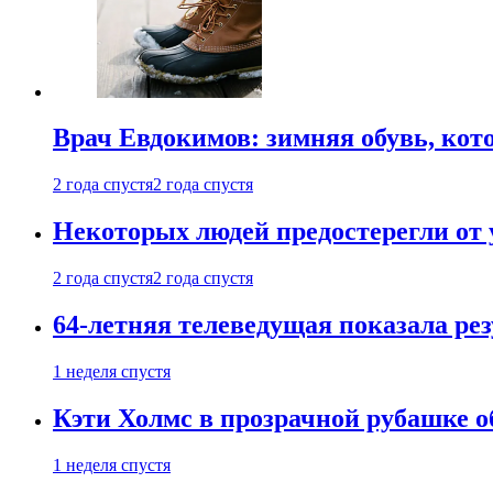
Врач Евдокимов: зимняя обувь, кото
2 года спустя
2 года спустя
Некоторых людей предостерегли от 
2 года спустя
2 года спустя
64-летняя телеведущая показала рез
1 неделя спустя
Кэти Холмс в прозрачной рубашке 
1 неделя спустя